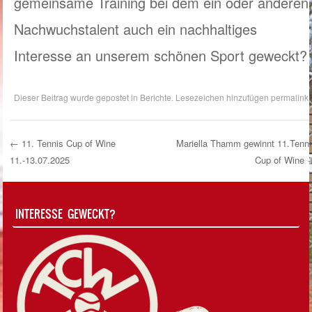
gemeinsame Training bei dem ein oder anderen
Nachwuchstalent auch ein nachhaltiges
Interesse an unserem schönen Sport geweckt?
Dieser Beitrag wurde gepostet in
Berichte
. Lesezeichen hinzufügen
permalink
.
←
11. Tennis Cup of Wine
Mariella Thamm gewinnt 11.Tenni
11.-13.07.2025
Cup of Wine
Post Navigation
INTERESSE GEWECKT?