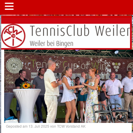
MENÜ
Geposted am
13. Juli 2025
von
TCW Vorstand AK