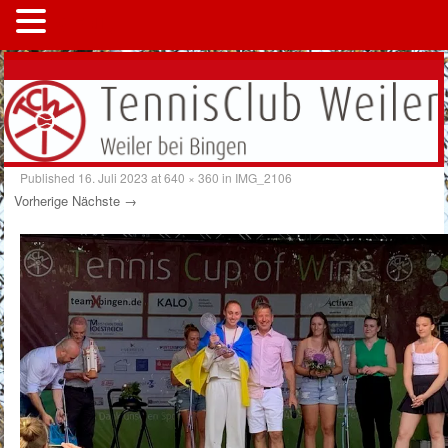
MENÜ
Published
16. Juli 2023
at
640 × 360
in
IMG_2106
Vorherige
Nächste →