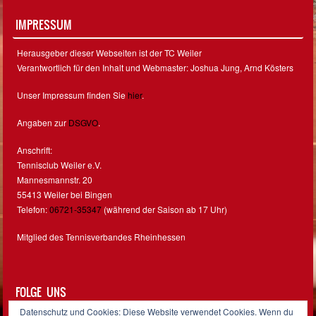
IMPRESSUM
Herausgeber dieser Webseiten ist der TC Weiler
Verantwortlich für den Inhalt und Webmaster: Joshua Jung, Arnd Kösters
Unser Impressum finden Sie
hier
.
Angaben zur
DSGVO
.
Anschrift:
Tennisclub Weiler e.V.
Mannesmannstr. 20
55413 Weiler bei Bingen
Telefon:
06721-35347
(während der Saison ab 17 Uhr)
Mitglied des Tennisverbandes Rheinhessen
FOLGE UNS
Datenschutz und Cookies: Diese Website verwendet Cookies. Wenn du
Facebook
Instagram