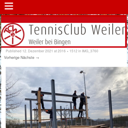
MENÜ
Published
12. Dezember 2021
at
2016 × 1512
in
IMG_3760
Vorherige
Nächste →