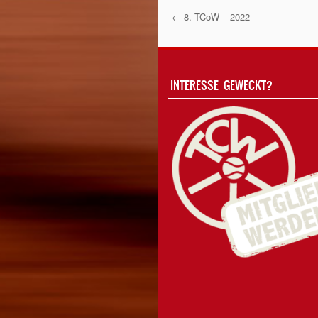
←
8. TCoW – 2022
Post Navigati
INTERESSE GEWECKT?