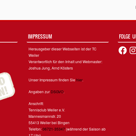
on
IMPRESSUM
FOLGE 
Facebook
Inst
Herausgeber dieser Webseiten ist der TC
Weiler
Verantwortlich für den Inhalt und Webmaster:
Joshua Jung, Arnd Kösters
Unser Impressum finden Sie
hier
.
Angaben zur
DSGVO
.
Anschrift:
Tennisclub Weiler e.V.
Mannesmannstr. 20
55413 Weiler bei Bingen
Telefon:
06721-35347
(während der Saison ab
17 Uhr)