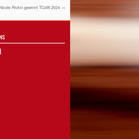
Nicole Rivkin gewinnt TCoW 2024
→
UNS
agram