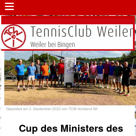
MENÜ
Geposted am
2. September 2022
von
TCW Vorstand AK
Cup des Ministers des