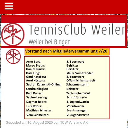
MENÜ
Geposted am
10. August 2020
von
TCW Vorstand AK