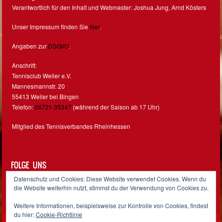
Verantwortlich für den Inhalt und Webmaster: Joshua Jung, Arnd Kösters
Unser Impressum finden Sie
hier
.
Angaben zur
DSGVO
.
Anschrift:
Tennisclub Weiler e.V.
Mannesmannstr. 20
55413 Weiler bei Bingen
Telefon:
06721-35347
(während der Saison ab 17 Uhr)
Mitglied des Tennisverbandes Rheinhessen
FOLGE UNS
Datenschutz und Cookies: Diese Website verwendet Cookies. Wenn du
Facebook
Instagram
die Website weiterhin nutzt, stimmst du der Verwendung von Cookies zu.
Weitere Informationen, beispielsweise zur Kontrolle von Cookies, findest
du hier:
Cookie-Richtlinie