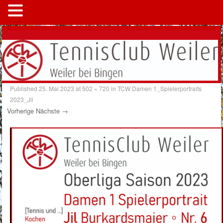
MENÜ
Published
25. Mai 2023
at
502 × 720
in
TCW Damen 1_Spielerportraits
2023_Jil
Vorherige
Nächste →