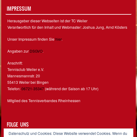
IMPRESSUM
Herausgeber dieser Webseiten ist der TC Weiler
Verantwortlich für den Inhalt und Webmaster: Joshua Jung, Arnd Kösters
Unser Impressum finden Sie
hier
.
Angaben zur
DSGVO
.
Anschrift:
Tennisclub Weiler e.V.
Mannesmannstr. 20
55413 Weiler bei Bingen
Telefon:
06721-35347
(während der Saison ab 17 Uhr)
Mitglied des Tennisverbandes Rheinhessen
FOLGE UNS
Datenschutz und Cookies: Diese Website verwendet Cookies. Wenn du
Facebook
Instagram