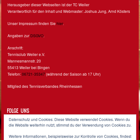
Herausgeber dieser Webseiten ist der TC Weiler
Verantwortlich für den Inhalt und Webmaster: Joshua Jung, Arnd Kösters
Unser Impressum finden Sie
hier
.
Angaben zur
DSGVO
.
Anschrift:
Tennisclub Weiler e.V.
Mannesmannstr. 20
55413 Weiler bei Bingen
Telefon:
06721-35347
(während der Saison ab 17 Uhr)
Mitglied des Tennisverbandes Rheinhessen
FOLGE UNS
Datenschutz und Cookies: Diese Website verwendet Cookies. Wenn du
Facebook
Instagram
die Website weiterhin nutzt, stimmst du der Verwendung von Cookies zu.
Weitere Informationen, beispielsweise zur Kontrolle von Cookies, findest