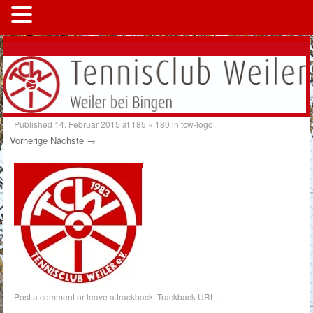
MENÜ
Published
14. Februar 2015
at
185 × 180
in
tcw-logo
Vorherige
Nächste →
Post a comment
or leave a trackback:
Trackback URL
.