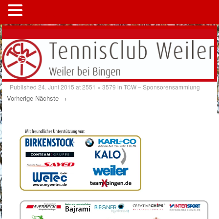
MENÜ
Published
24. Juni 2015
at
2551 × 3579
in
TCW – Sponsorensammlung
Vorherige
Nächste →