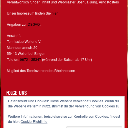
Verantwortlich für den Inhalt und Webmaster: Joshua Jung, Arnd Kösters
Unser Impressum finden Sie
hier
.
Angaben zur
DSGVO
.
Anschrift:
Tennisclub Weiler e.V.
Mannesmannstr. 20
55413 Weiler bei Bingen
Telefon:
06721-35347
(während der Saison ab 17 Uhr)
Mitglied des Tennisverbandes Rheinhessen
FOLGE UNS
Datenschutz und Cookies: Diese Website verwendet Cookies. Wenn du
Facebook
Instagram
die Website weiterhin nutzt, stimmst du der Verwendung von Cookies zu.
Weitere Informationen, beispielsweise zur Kontrolle von Cookies, findest
du hier:
Cookie-Richtlinie