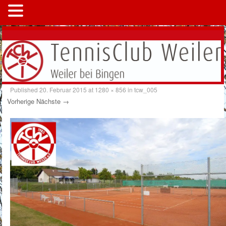
MENÜ
Published
20. Februar 2015
at
1280 × 856
in
tcw_005
Vorherige
Nächste →