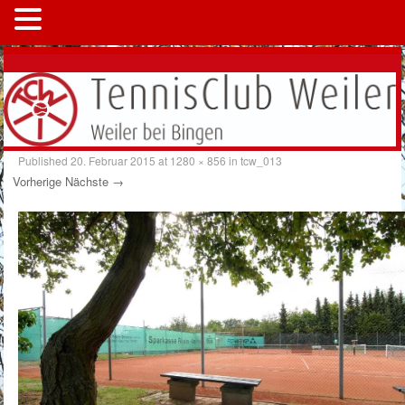
MENÜ
Published
20. Februar 2015
at
1280 × 856
in
tcw_013
Vorherige
Nächste →