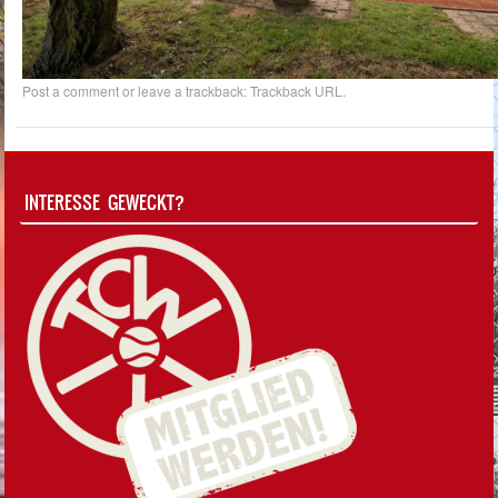
Post a comment
or leave a trackback:
Trackback URL
.
INTERESSE GEWECKT?