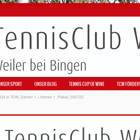
NSER SPORT
UNSER BLOG
TENNIS CUP OF WINE
TCW FÖRDER
824
in
TCW_Damen 1 + Herren 1_Plakat_020723