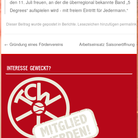
den 11. Juli freuen, an der die überregional bekannte Band „5
Degrees“ aufspielen wird ‑ mit freiem Eintritt für Jedermann.“
Dieser Beitrag wurde gepostet in
Berichte
. Lesezeichen hinzufügen
permalink
.
←
Gründung eines Fördervereins
Arbeitseinsatz Saisoneröffnung
Post Navigation
INTERESSE GEWECKT?