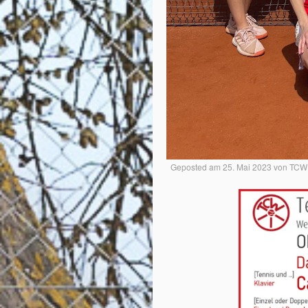
Geposted am
25. Mai 2023
von
TCW 