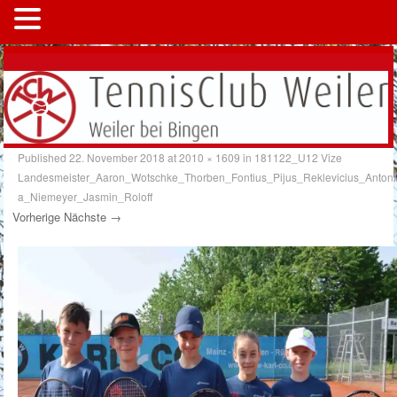
MENÜ
Published
22. November 2018
at
2010 × 1609
in
181122_U12 Vize
Landesmeister_Aaron_Wotschke_Thorben_Fontius_Pijus_Reklevicius_Antoni
a_Niemeyer_Jasmin_Roloff
Vorherige
Nächste →