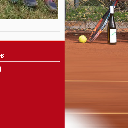
UNS
agram