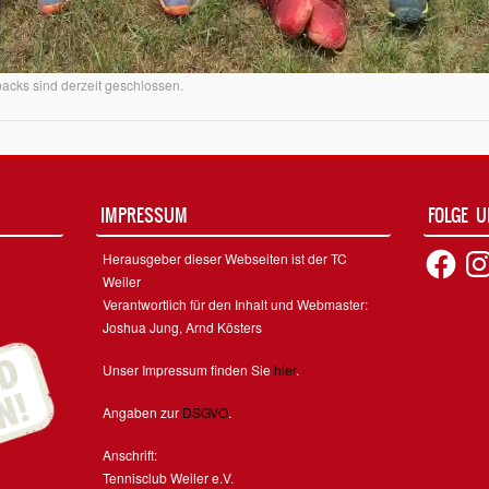
cks sind derzeit geschlossen.
IMPRESSUM
FOLGE 
Facebook
Inst
Herausgeber dieser Webseiten ist der TC
Weiler
Verantwortlich für den Inhalt und Webmaster:
Joshua Jung, Arnd Kösters
Unser Impressum finden Sie
hier
.
Angaben zur
DSGVO
.
Anschrift:
Tennisclub Weiler e.V.