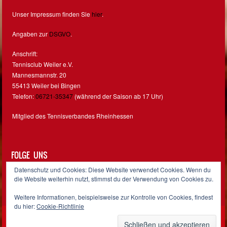
Unser Impressum finden Sie
hier
.
Angaben zur
DSGVO
.
Anschrift:
Tennisclub Weiler e.V.
Mannesmannstr. 20
55413 Weiler bei Bingen
Telefon:
06721-35347
(während der Saison ab 17 Uhr)
Mitglied des Tennisverbandes Rheinhessen
FOLGE UNS
Datenschutz und Cookies: Diese Website verwendet Cookies. Wenn du
Facebook
Instagram
die Website weiterhin nutzt, stimmst du der Verwendung von Cookies zu.
Weitere Informationen, beispielsweise zur Kontrolle von Cookies, findest
du hier:
Cookie-Richtlinie
Sporty free WordPress Sports Theme
Powered By WordPress