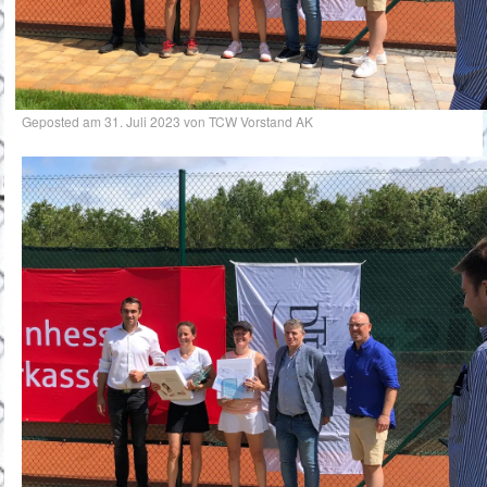
Geposted am
31. Juli 2023
von
TCW Vorstand AK