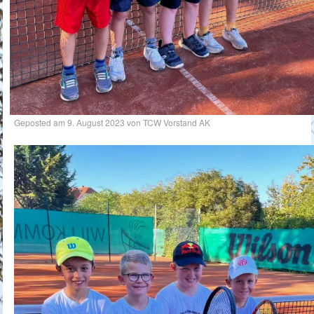
Geposted am
9. August 2023
von
TCW Vorstand AK