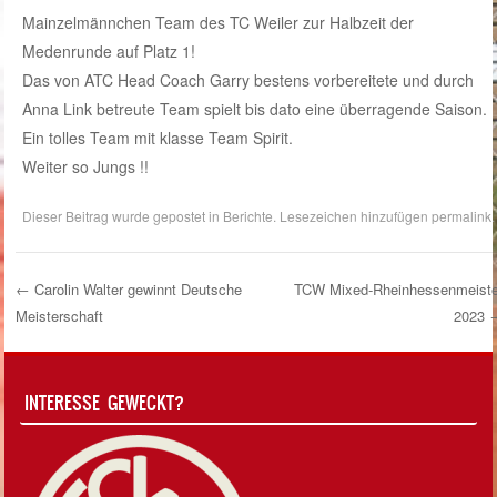
Mainzelmännchen Team des TC Weiler zur Halbzeit der
Medenrunde auf Platz 1!
Das von ATC Head Coach Garry bestens vorbereitete und durch
Anna Link betreute Team spielt bis dato eine überragende Saison.
Ein tolles Team mit klasse Team Spirit.
Weiter so Jungs !!
Dieser Beitrag wurde gepostet in
Berichte
. Lesezeichen hinzufügen
permalink
.
←
Carolin Walter gewinnt Deutsche
TCW Mixed-Rheinhessenmeiste
Meisterschaft
2023
Post Navigation
INTERESSE GEWECKT?