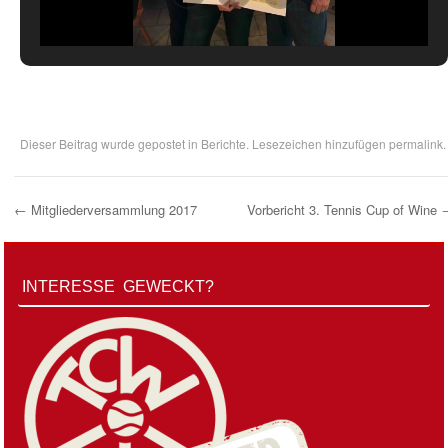
Dieser Beitrag wurde gepostet in
Berichte
. Lesezeichen hinzufügen
permalink
.
←
Mitgliederversammlung 2017
Vorbericht 3. Tennis Cup of Wine
Post Navigation
INTERESSE GEWECKT?