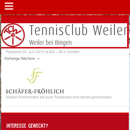
MENÜ
Published
30. Juni 2015
at
200 × 89
in
Schäfer
Vorherige
Nächste →
Sowohl Kommentare als auch Trackbacks sind derzeit geschlossen.
INTERESSE GEWECKT?