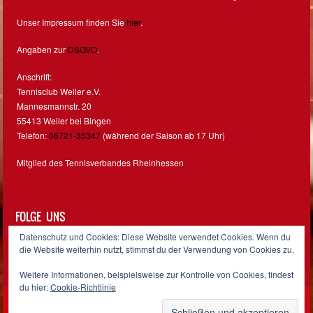
Unser Impressum finden Sie
hier
.
Angaben zur
DSGVO
.
Anschrift:
Tennisclub Weiler e.V.
Mannesmannstr. 20
55413 Weiler bei Bingen
Telefon:
06721-35347
(während der Saison ab 17 Uhr)
Mitglied des Tennisverbandes Rheinhessen
FOLGE UNS
Datenschutz und Cookies: Diese Website verwendet Cookies. Wenn du
Facebook
Instagram
die Website weiterhin nutzt, stimmst du der Verwendung von Cookies zu.
Weitere Informationen, beispielsweise zur Kontrolle von Cookies, findest
du hier:
Cookie-Richtlinie
Sporty free WordPress Sports Theme
Powered By WordPress