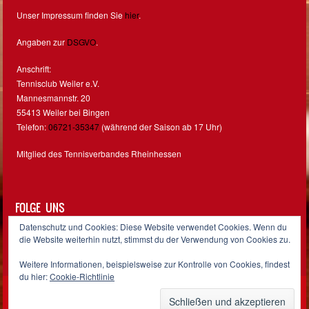
Unser Impressum finden Sie
hier
.
Angaben zur
DSGVO
.
Anschrift:
Tennisclub Weiler e.V.
Mannesmannstr. 20
55413 Weiler bei Bingen
Telefon:
06721-35347
(während der Saison ab 17 Uhr)
Mitglied des Tennisverbandes Rheinhessen
FOLGE UNS
Datenschutz und Cookies: Diese Website verwendet Cookies. Wenn du
Facebook
Instagram
die Website weiterhin nutzt, stimmst du der Verwendung von Cookies zu.
Weitere Informationen, beispielsweise zur Kontrolle von Cookies, findest
du hier:
Cookie-Richtlinie
Sporty free WordPress Sports Theme
Powered By WordPress