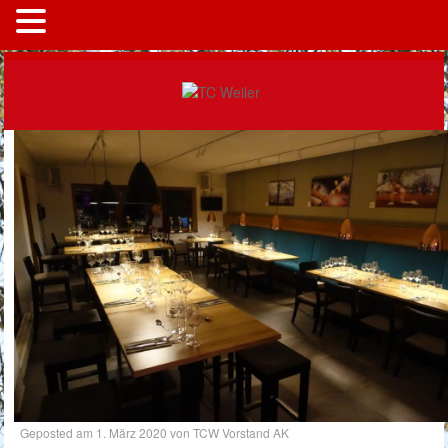
MENÜ
Geposted am
1. März 2020
von
TCW Vorstand AK