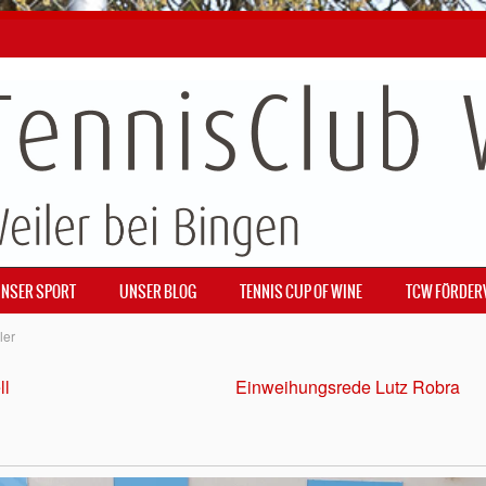
NSER SPORT
UNSER BLOG
TENNIS CUP OF WINE
TCW FÖRDER
ler
ll
Einweihungsrede Lutz Robra