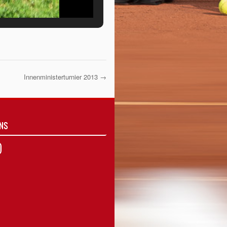
Innenministerturnier 2013
→
UNS
agram