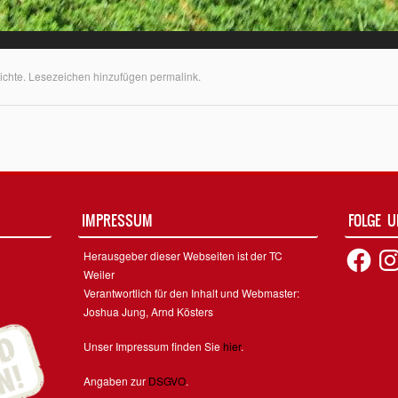
ichte
. Lesezeichen hinzufügen
permalink
.
on
IMPRESSUM
FOLGE 
Facebook
Inst
Herausgeber dieser Webseiten ist der TC
Weiler
Verantwortlich für den Inhalt und Webmaster:
Joshua Jung, Arnd Kösters
Unser Impressum finden Sie
hier
.
Angaben zur
DSGVO
.