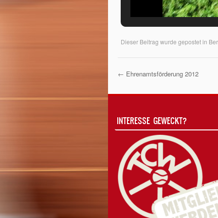
Dieser Beitrag wurde gepostet in
Ber
←
Ehrenamtsförderung 2012
Post Navigati
INTERESSE GEWECKT?