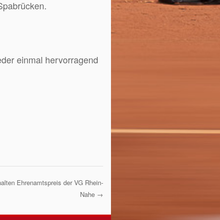
Spabrücken.
eder einmal hervorragend
halten Ehrenamtspreis der VG Rhein-
Nahe
→