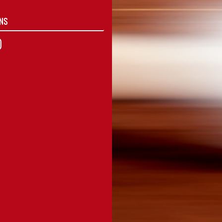
UNS
agram