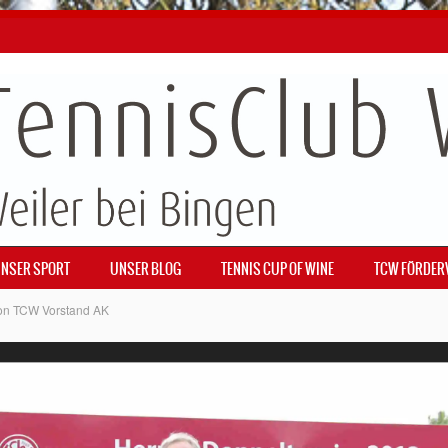
NSER SPORT
UNSER BLOG
TENNIS CUP OF WINE
TCW FÖRDER
on
TCW Vorstand AK