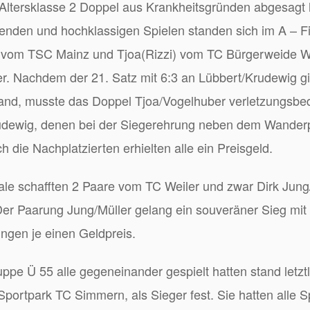
Altersklasse 2 Doppel aus Krankheitsgründen abgesagt 
enden und hochklassigen Spielen standen sich im A – F
e vom TSC Mainz und Tjoa(Rizzi) vom TC Bürgerweide 
r. Nachdem der 21. Satz mit 6:3 an Lübbert/Krudewig gi
stand, musste das Doppel Tjoa/Vogelhuber verletzungsbe
udewig, denen bei der Siegerehrung neben dem Wanderp
 die Nachplatzierten erhielten alle ein Preisgeld.
ale schafften 2 Paare vom TC Weiler und zwar Dirk Jun
r Paarung Jung/Müller gelang ein souveräner Sieg mit 6
ungen je einen Geldpreis.
ppe Ü 55 alle gegeneinander gespielt hatten stand letzt
portpark TC Simmern, als Sieger fest. Sie hatten alle 