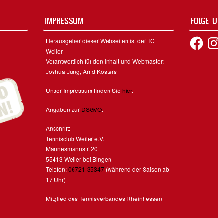
IMPRESSUM
FOLGE 
Facebook
Inst
Herausgeber dieser Webseiten ist der TC
Weiler
Verantwortlich für den Inhalt und Webmaster:
Joshua Jung, Arnd Kösters
Unser Impressum finden Sie
hier
.
Angaben zur
DSGVO
.
Anschrift:
Tennisclub Weiler e.V.
Mannesmannstr. 20
55413 Weiler bei Bingen
Telefon:
06721-35347
(während der Saison ab
17 Uhr)
Mitglied des Tennisverbandes Rheinhessen