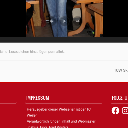
ichte
. Lesezeichen hinzufügen
permalink
.
TCW Ski
on
IMPRESSUM
FOLGE 
Facebook
Inst
Herausgeber dieser Webseiten ist der TC
Weiler
Verantwortlich für den Inhalt und Webmaster:
Joshua Jung, Arnd Kösters