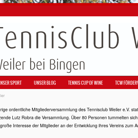
NSER SPORT
UNSER BLOG
TENNIS CUP OF WINE
TCW FÖRDER
ler
rige ordentliche Mitgliederversammlung des Tennisclub Weiler e.V. stat
itzende Lutz Robra die Versammlung. Über 80 Personen tummelten sic
roße Interesse der Mitglieder an der Entwicklung ihres Vereins zum A