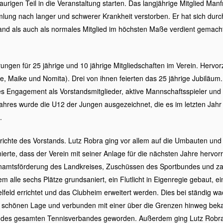
aurigen Teil in die Veranstaltung starten. Das langjährige Mitglied M
lung nach langer und schwerer Krankheit verstorben. Er hat sich durch
nd als auch als normales Mitglied im höchsten Maße verdient gemach
ungen für 25 jährige und 10 jährige Mitgliedschaften im Verein. Hervor
le, Maike und Nomita). Drei von ihnen feierten das 25 jährige Jubiläum.
 Engagement als Vorstandsmitglieder, aktive Mannschaftsspieler und du
res wurde die U12 der Jungen ausgezeichnet, die es im letzten Jahr 
.
richte des Vorstands. Lutz Robra ging vor allem auf die Umbauten und
rte, dass der Verein mit seiner Anlage für die nächsten Jahre hervorra
namtsförderung des Landkreises, Zuschüssen des Sportbundes und za
m alle sechs Plätze grundsaniert, ein Flutlicht in Eigenregie gebaut, e
elfeld errichtet und das Clubheim erweitert werden. Dies bei ständig w
g schönen Lage und verbunden mit einer über die Grenzen hinweg beka
des gesamten Tennisverbandes geworden. Außerdem ging Lutz Robra 