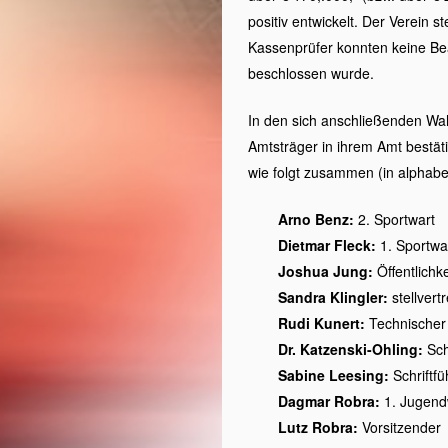
positiv entwickelt. Der Verein 
Kassenprüfer konnten keine Bea
beschlossen wurde.
In den sich anschließenden Wah
Amtsträger in ihrem Amt bestät
wie folgt zusammen (in alphabe
Arno Benz:
2. Sportwart
Dietmar Fleck:
1. Sportwa
Joshua Jung:
Öffentlichke
Sandra Klingler:
stellvert
Rudi Kunert:
Technischer
Dr. Katzenski-Ohling:
Sch
Sabine Leesing:
Schriftfü
Dagmar Robra:
1. Jugend
Lutz Robra:
Vorsitzender