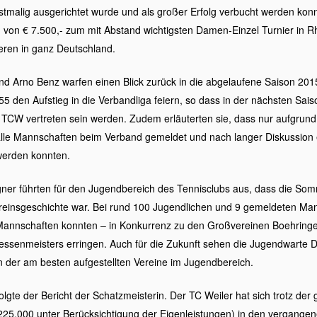
rstmalig ausgerichtet wurde und als großer Erfolg verbucht werden kon
d von € 7.500,- zum mit Abstand wichtigsten Damen-Einzel Turnier in R
eren in ganz Deutschland.
nd Arno Benz warfen einen Blick zurück in die abgelaufene Saison 20
 den Aufstieg in die Verbandliga feiern, so dass in der nächsten Sa
TCW vertreten sein werden. Zudem erläuterten sie, dass nur aufgrund 
alle Mannschaften beim Verband gemeldet und nach langer Diskussion 
 werden konnten.
r führten für den Jugendbereich des Tennisclubs aus, dass die Som
reinsgeschichte war. Bei rund 100 Jugendlichen und 9 gemeldeten Man
Mannschaften konnten – in Konkurrenz zu den Großvereinen Boehring
hessenmeisters erringen. Auch für die Zukunft sehen die Jugendwarte
 der am besten aufgestellten Vereine im Jugendbereich.
olgte der Bericht der Schatzmeisterin. Der TC Weiler hat sich trotz der 
 225.000 unter Berücksichtigung der Eigenleistungen) in den vergangene