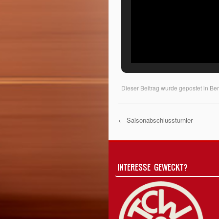
Dieser Beitrag wurde gepostet in
Ber
←
Saisonabschlussturnier
Post Navigati
INTERESSE GEWECKT?