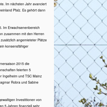
nte. Im nächsten Jahr avanciert
heinland Pfalz. Es gehört dann
15. Im Erwachsenenbereich
ison zusammen mit den Herren
zusätzlich angemieteter Plätze
ein konsensfähiger
mersaison 2015 die
nschaften feierten 5
er Ingelheim und TSC Mainz
 Dagmar Robra und Sabine
gewaltigen Investitionen von
n 5 Jahren finanziell sehr