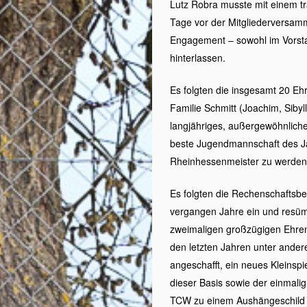
Lutz Robra musste mit einem tr
Tage vor der Mitgliederversamm
Engagement – sowohl im Vorsta
hinterlassen.
Es folgten die insgesamt 20 Ehr
Familie Schmitt (Joachim, Sibyl
langjähriges, außergewöhnliches
beste Jugendmannschaft des Jah
Rheinhessenmeister zu werden
Es folgten die Rechenschaftsbe
vergangen Jahre ein und resümie
zweimaligen großzügigen Ehre
den letzten Jahren unter andere
angeschafft, ein neues Kleinspi
dieser Basis sowie der einmali
TCW zu einem Aushängeschild 