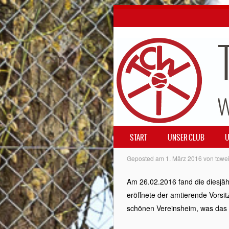
SKIP TO CONTENT
START
UNSER CLUB
U
MENÜ
Geposted am
1. März 2016
von
tcwei
Am 26.02.2016 fand die diesjäh
eröffnete der amtierende Vors
schönen Vereinsheim, was das g