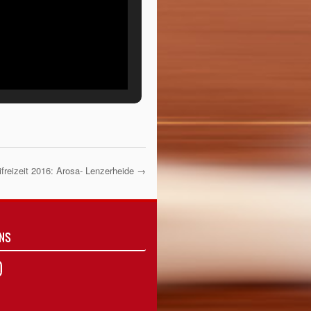
freizeit 2016: Arosa- Lenzerheide
→
UNS
agram