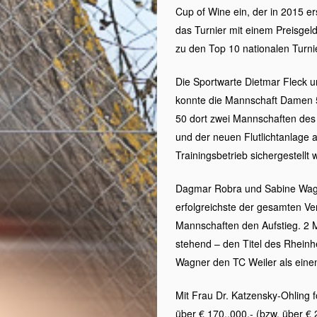
Cup of Wine ein, der in 2015 e
das Turnier mit einem Preisgel
zu den Top 10 nationalen Turni
Die Sportwarte Dietmar Fleck u
konnte die Mannschaft Damen 55
50 dort zwei Mannschaften des 
und der neuen Flutlichtanlage 
Trainingsbetrieb sichergestellt
Dagmar Robra und Sabine Wagne
erfolgreichste der gesamten Ve
Mannschaften den Aufstieg. 2 
stehend – den Titel des Rhein
Wagner den TC Weiler als einen
Mit Frau Dr. Katzensky-Ohling f
über € 170,.000,- (bzw. über €