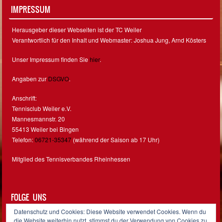
IMPRESSUM
Herausgeber dieser Webseiten ist der TC Weiler
Verantwortlich für den Inhalt und Webmaster: Joshua Jung, Arnd Kösters
Unser Impressum finden Sie
hier
.
Angaben zur
DSGVO
.
Anschrift:
Tennisclub Weiler e.V.
Mannesmannstr. 20
55413 Weiler bei Bingen
Telefon:
06721-35347
(während der Saison ab 17 Uhr)
Mitglied des Tennisverbandes Rheinhessen
FOLGE UNS
Datenschutz und Cookies: Diese Website verwendet Cookies. Wenn du
Facebook
Instagram
die Website weiterhin nutzt, stimmst du der Verwendung von Cookies zu.