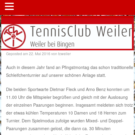
MENÜ
Geposted am
22. Mai 2016
von
tcweiler
Auch in diesem Jahr fand an Pfingstmontag das schon traditionelle
Schleifchenturnier auf unserer schönen Anlage statt.
Die beiden Sportwarte Dietmar Fleck und Arno Benz konnten um
11.00 Uhr die Mitspieler begrüßen und gleich mit der Auslosung
der einzelnen Paarungen beginnen. Insgesamt meldeten sich trotz
der etwas kühlen Temperaturen 10 Damen und 18 Herren zum
Turnier. Dem Spielmodus zufolge wurden Mixed- und Doppel-
Paarungen zusammen gelost, die dann ca. 30 Minuten