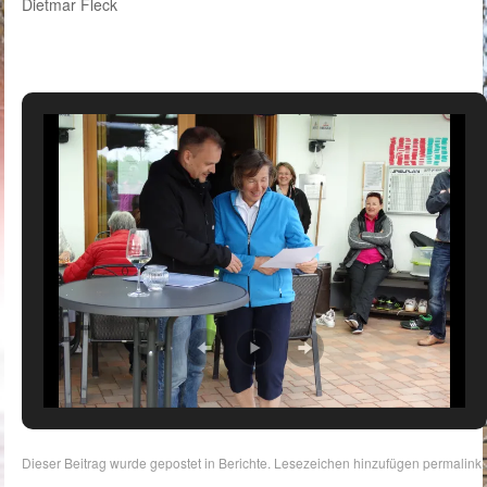
Dietmar Fleck
Dieser Beitrag wurde gepostet in
Berichte
. Lesezeichen hinzufügen
permalink
.